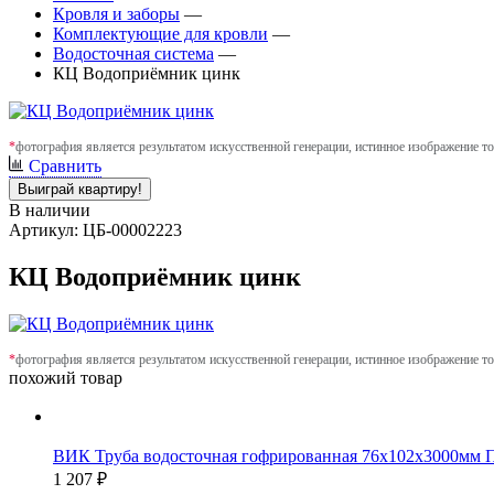
Кровля и заборы
—
Комплектующие для кровли
—
Водосточная система
—
КЦ Водоприёмник цинк
*
фотография является результатом искусственной генерации, истинное изображение то
Сравнить
Выиграй квартиру!
В наличии
Артикул: ЦБ-00002223
КЦ Водоприёмник цинк
*
фотография является результатом искусственной генерации, истинное изображение то
похожий товар
ВИК Труба водосточная гофрированная 76х102х3000мм 
1 207 ₽