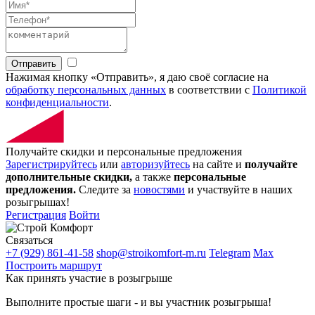
Отправить
Нажимая кнопку «Отправить», я даю своё согласие на
обработку персональных данных
в соответствии с
Политикой
конфиденциальности
.
Получайте скидки и персональные предложения
Зарегистрируйтесь
или
авторизуйтесь
на сайте и
получайте
дополнительные скидки,
а также
персональные
предложения.
Следите за
новостями
и участвуйте в наших
розыгрышах!
Регистрация
Войти
Связаться
+7 (929) 861-41-58
shop@stroikomfort-m.ru
Telegram
Max
Построить маршрут
Как принять участие в розыгрыше
Выполните простые шаги - и вы участник розыгрыша!