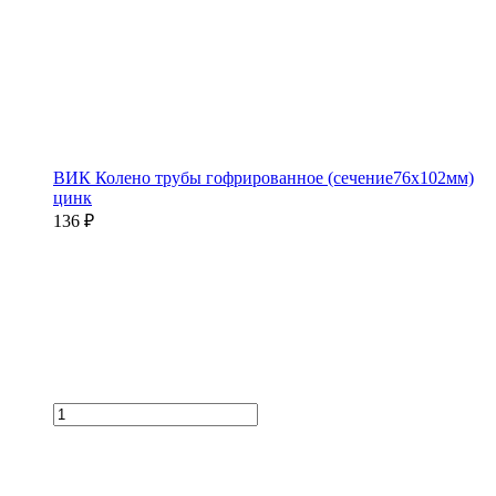
ВИК Колено трубы гофрированное (сечение76х102мм)
цинк
136 ₽