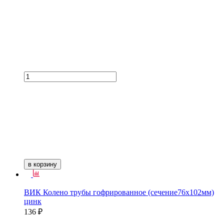
в корзину
ВИК Колено трубы гофрированное (сечение76х102мм)
цинк
136 ₽