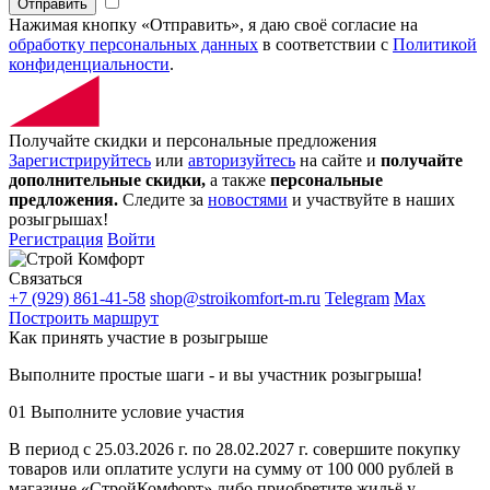
Отправить
Нажимая кнопку «Отправить», я даю своё согласие на
обработку персональных данных
в соответствии с
Политикой
конфиденциальности
.
Получайте скидки и персональные предложения
Зарегистрируйтесь
или
авторизуйтесь
на сайте и
получайте
дополнительные скидки,
а также
персональные
предложения.
Следите за
новостями
и участвуйте в наших
розыгрышах!
Регистрация
Войти
Связаться
+7 (929) 861-41-58
shop@stroikomfort-m.ru
Telegram
Max
Построить маршрут
Как принять участие в розыгрыше
Выполните простые шаги - и вы участник розыгрыша!
01
Выполните условие участия
В период с 25.03.2026 г. по 28.02.2027 г. совершите покупку
товаров или оплатите услуги на сумму от 100 000 рублей в
магазине «СтройКомфорт» либо приобретите жильё у