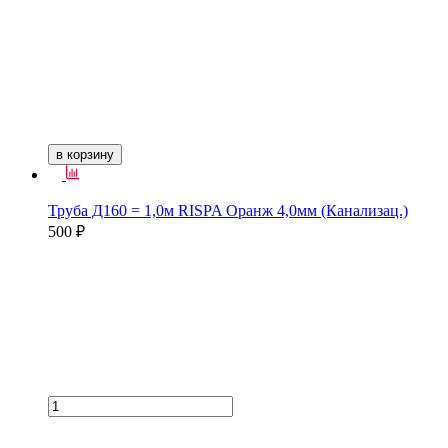
в корзину
Труба Д160 = 1,0м RISPA Оранж 4,0мм (Канализац.)
500 ₽