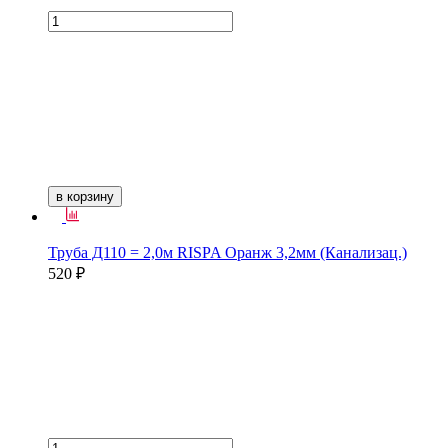
в корзину
Труба Д110 = 2,0м RISPA Оранж 3,2мм (Канализац.)
520 ₽