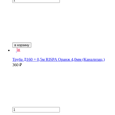
в корзину
Труба Д160 = 0,5м RISPA Оранж 4,0мм (Канализац.)
360 ₽