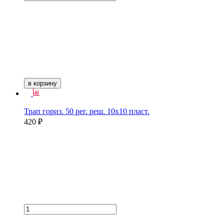
в корзину
Трап гориз. 50 рег. реш. 10х10 пласт.
420 ₽