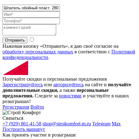
Отправить
Нажимая кнопку «Отправить», я даю своё согласие на
обработку персональных данных
в соответствии с
Политикой
конфиденциальности
.
Получайте скидки и персональные предложения
Зарегистрируйтесь
или
авторизуйтесь
на сайте и
получайте
дополнительные скидки,
а также
персональные
предложения.
Следите за
новостями
и участвуйте в наших
розыгрышах!
Регистрация
Войти
Связаться
+7 (929) 861-41-58
shop@stroikomfort-m.ru
Telegram
Max
Построить маршрут
Как принять участие в розыгрыше