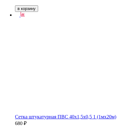
в корзину
Сетка штукатурная ПВС 40х1,5х0,5 1 (1мх20м)
680 ₽