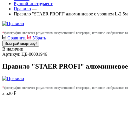
Ручной инструмент
—
Правило
—
Правило "STAER PROFI" алюминиевое с уровнем L-2,5м
*
фотография является результатом искусственной генерации, истинное изображение то
Сравнить
Убрать
Выиграй квартиру!
В наличии
Артикул: ЦБ-00001946
Правило "STAER PROFI" алюминиевое с
*
фотография является результатом искусственной генерации, истинное изображение то
2 520 ₽