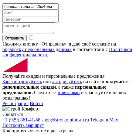
Отправить
Нажимая кнопку «Отправить», я даю своё согласие на
обработку персональных данных
в соответствии с
Политикой
конфиденциальности
.
Получайте скидки и персональные предложения
Зарегистрируйтесь
или
авторизуйтесь
на сайте и
получайте
дополнительные скидки,
а также
персональные
предложения.
Следите за
новостями
и участвуйте в наших
розыгрышах!
Регистрация
Войти
Связаться
+7 (929) 861-41-58
shop@stroikomfort-m.ru
Telegram
Max
Построить маршрут
Как принять участие в розыгрыше