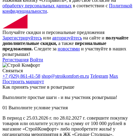
Нажимая кнопку «Отправить», я даю своё согласие на
обработку персональных данных
в соответствии с
Политикой
конфиденциальности
.
Получайте скидки и персональные предложения
Зарегистрируйтесь
или
авторизуйтесь
на сайте и
получайте
дополнительные скидки,
а также
персональные
предложения.
Следите за
новостями
и участвуйте в наших
розыгрышах!
Регистрация
Войти
Связаться
+7 (929) 861-41-58
shop@stroikomfort-m.ru
Telegram
Max
Построить маршрут
Как принять участие в розыгрыше
Выполните простые шаги - и вы участник розыгрыша!
01
Выполните условие участия
В период с 25.03.2026 г. по 28.02.2027 г. совершите покупку
товаров или оплатите услуги на сумму от 100 000 рублей в
магазине «СтройКомфорт» либо приобретите жильё у
организатора мероприятия в ЖК «Сердце Столицы».