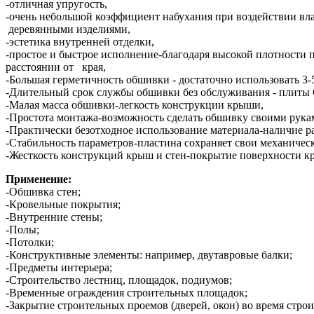
-отличная упругость,
-очень небольшой коэффициент набухания при воздействии вла
деревянными изделиями,
-эстетика внутренней отделки,
-простое и быстрое исполнение-благодаря высокой плотности
расстоянии от края,
-Большая герметичность обшивки - достаточно использовать 3
-Длительный срок службы обшивки без обслуживания - плиты
-Малая масса обшивки-легкость конструкции крыши,
-Простота монтажа-возможность сделать обшивку своими рука
-Практически безотходное использование материала-наличие 
-Стабильность параметров-пластина сохраняет свои механичес
-Жесткость конструкций крыш и стен-покрытие поверхности к
Применение:
-Обшивка стен;
-Кровельные покрытия;
-Внутренние стены;
-Полы;
-Потолки;
-Конструктивные элементы: например, двутавровые балки;
-Предметы интерьера;
-Строительство лестниц, площадок, подиумов;
-Временные ограждения строительных площадок;
-Закрытие строительных проемов (дверей, окон) во время строи