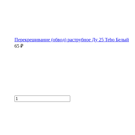
Перекрещивание (обвод) раструбное Ду 25 Tebo Белый
65 ₽