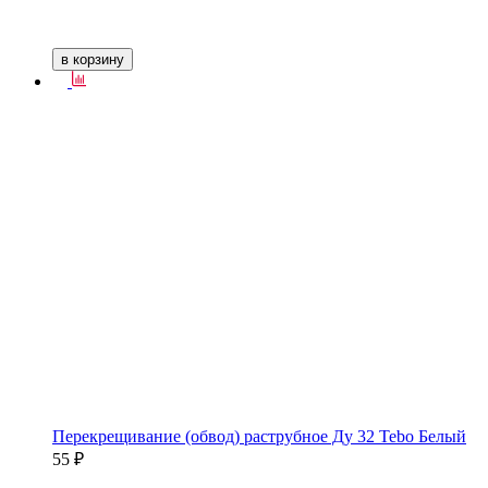
в корзину
Перекрещивание (обвод) раструбное Ду 32 Tebo Белый
55 ₽