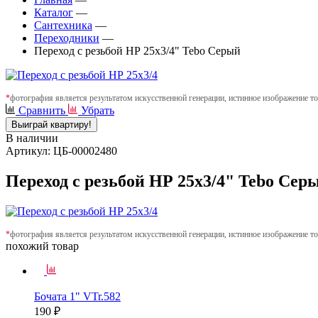
Каталог
—
Сантехника
—
Переходники
—
Переход с резьбой НР 25х3/4" Tebo Серый
*
фотография является результатом искусственной генерации, истинное изображение то
Сравнить
Убрать
Выиграй квартиру!
В наличии
Артикул: ЦБ-00002480
Переход с резьбой НР 25х3/4" Tebo Сер
*
фотография является результатом искусственной генерации, истинное изображение то
похожий товар
Бочата 1" VTr.582
190 ₽