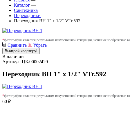
Каталог
—
Сантехника
—
Переходники
—
Переходник ВН 1" х 1/2" VTr.592
*
фотография является результатом искусственной генерации, истинное изображение то
Сравнить
Убрать
Выиграй квартиру!
В наличии
Артикул: ЦБ-00002429
Переходник ВН 1" х 1/2" VTr.592
*
фотография является результатом искусственной генерации, истинное изображение то
60 ₽