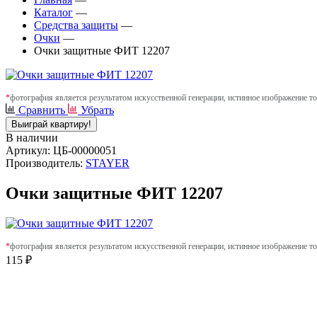
Каталог
—
Средства защиты
—
Очки
—
Очки защитные ФИТ 12207
*
фотография является результатом искусственной генерации, истинное изображение то
Сравнить
Убрать
Выиграй квартиру!
В наличии
Артикул: ЦБ-00000051
Производитель:
STAYER
Очки защитные ФИТ 12207
*
фотография является результатом искусственной генерации, истинное изображение то
115 ₽