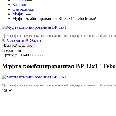
Каталог
—
Сантехника
—
Муфты
—
Муфта комбинированная ВР 32х1" Tebo Белый
*
фотография является результатом искусственной генерации, истинное изображение то
Сравнить
Убрать
Выиграй квартиру!
В наличии
Артикул: ЦБ-00002538
Муфта комбинированная ВР 32х1" Teb
*
фотография является результатом искусственной генерации, истинное изображение то
150 ₽