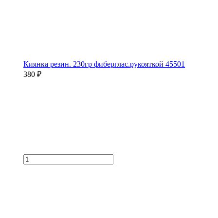
Киянка резин. 230гр фиберглас.рукояткой 45501
380 ₽