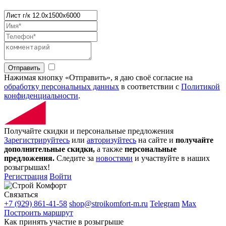
Отправить
Нажимая кнопку «Отправить», я даю своё согласие на
обработку персональных данных
в соответствии с
Политикой
конфиденциальности
.
Получайте скидки и персональные предложения
Зарегистрируйтесь
или
авторизуйтесь
на сайте и
получайте
дополнительные скидки,
а также
персональные
предложения.
Следите за
новостями
и участвуйте в наших
розыгрышах!
Регистрация
Войти
Связаться
+7 (929) 861-41-58
shop@stroikomfort-m.ru
Telegram
Max
Построить маршрут
Как принять участие в розыгрыше