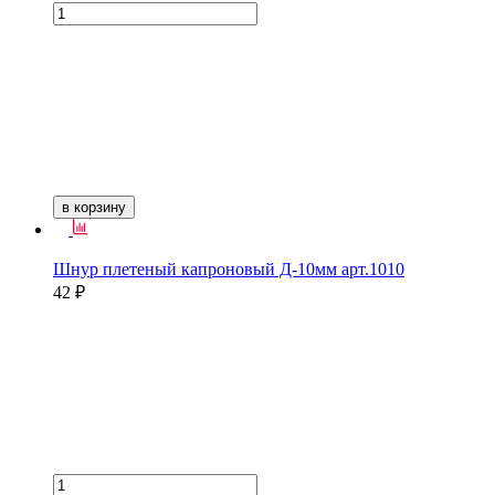
в корзину
Шнур плетеный капроновый Д-10мм арт.1010
42 ₽