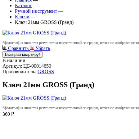
Каталог
—
Ручной инструмент
—
Ключи
—
Ключ 21мм GROSS (Гранд)
*
фотография является результатом искусственной генерации, истинное изображение то
Сравнить
Убрать
Выиграй квартиру!
В наличии
Артикул: ЦБ-00014650
Производитель:
GROSS
Ключ 21мм GROSS (Гранд)
*
фотография является результатом искусственной генерации, истинное изображение то
360 ₽