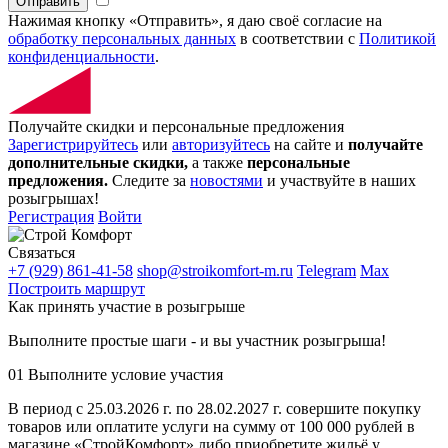
Отправить
Нажимая кнопку «Отправить», я даю своё согласие на
обработку персональных данных
в соответствии с
Политикой
конфиденциальности
.
Получайте скидки и персональные предложения
Зарегистрируйтесь
или
авторизуйтесь
на сайте и
получайте
дополнительные скидки,
а также
персональные
предложения.
Следите за
новостями
и участвуйте в наших
розыгрышах!
Регистрация
Войти
Связаться
+7 (929) 861-41-58
shop@stroikomfort-m.ru
Telegram
Max
Построить маршрут
Как принять участие в розыгрыше
Выполните простые шаги - и вы участник розыгрыша!
01
Выполните условие участия
В период с 25.03.2026 г. по 28.02.2027 г. совершите покупку
товаров или оплатите услуги на сумму от 100 000 рублей в
магазине «СтройКомфорт» либо приобретите жильё у