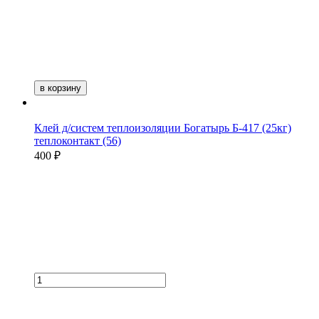
в корзину
Клей д/систем теплоизоляции Богатырь Б-417 (25кг)
теплоконтакт (56)
400 ₽