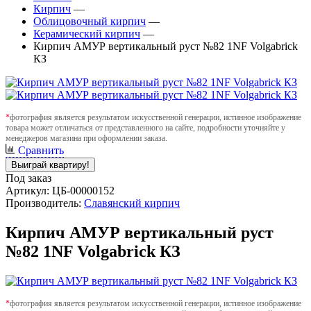
Кирпич
—
Облицовочный кирпич
—
Керамический кирпич
—
Кирпич АМУР вертикальный руст №82 1NF Volgabrick
КЗ
*
фотография является результатом искусственной генерации, истинное изображение
товара может отличаться от представленного на сайте, подробности уточняйте у
менеджеров магазина при оформлении заказа.
Сравнить
Выиграй квартиру!
Под заказ
Артикул: ЦБ-00000152
Производитель:
Славянский кирпич
Кирпич АМУР вертикальный руст
№82 1NF Volgabrick КЗ
*
фотография является результатом искусственной генерации, истинное изображение