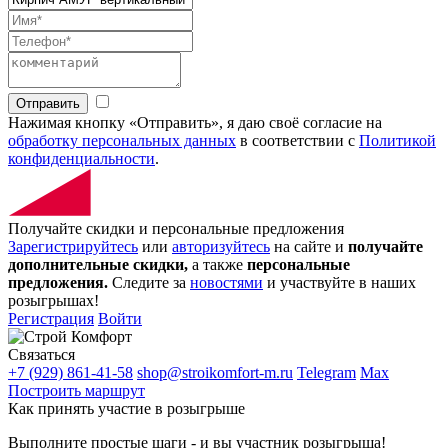
Отправить
Нажимая кнопку «Отправить», я даю своё согласие на
обработку персональных данных
в соответствии с
Политикой
конфиденциальности
.
Получайте скидки и персональные предложения
Зарегистрируйтесь
или
авторизуйтесь
на сайте и
получайте
дополнительные скидки,
а также
персональные
предложения.
Следите за
новостями
и участвуйте в наших
розыгрышах!
Регистрация
Войти
Связаться
+7 (929) 861-41-58
shop@stroikomfort-m.ru
Telegram
Max
Построить маршрут
Как принять участие в розыгрыше
Выполните простые шаги - и вы участник розыгрыша!