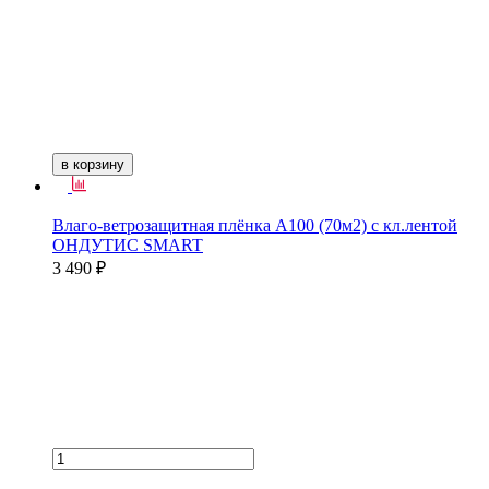
в корзину
Влаго-ветрозащитная плёнка А100 (70м2) с кл.лентой
ОНДУТИС SMART
3 490 ₽