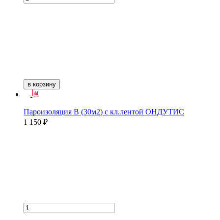
в корзину
Пароизоляция B (30м2) с кл.лентой ОНДУТИС
1 150 ₽