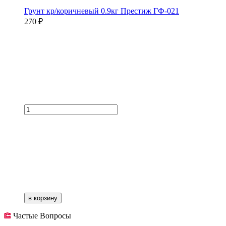
Грунт кр/коричневый 0.9кг Престиж ГФ-021
270 ₽
в корзину
Частые Вопросы