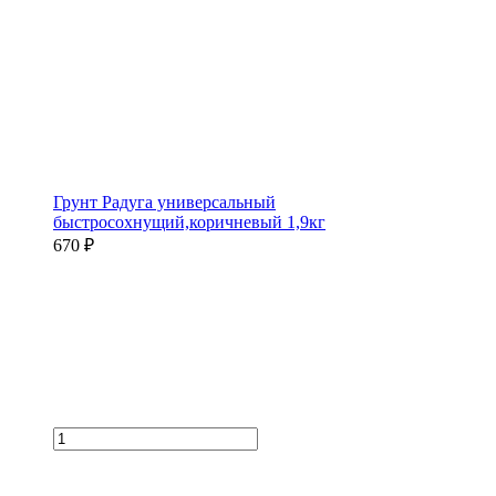
Грунт Радуга универсальный
быстросохнущий,коричневый 1,9кг
670 ₽