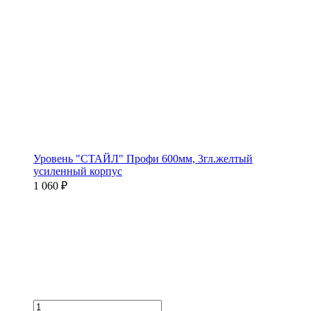
Уровень "СТАЙЛ" Профи 600мм, 3гл.желтый
усиленный корпус
1 060 ₽