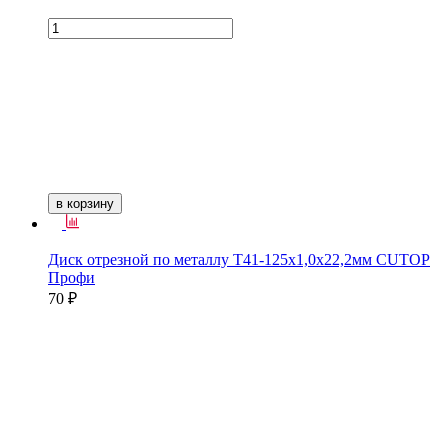
в корзину
Диск отрезной по металлу Т41-125х1,0х22,2мм CUTOP
Профи
70 ₽