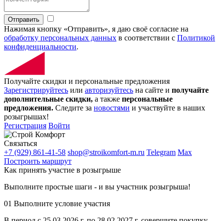
Отправить
Нажимая кнопку «Отправить», я даю своё согласие на
обработку персональных данных
в соответствии с
Политикой
конфиденциальности
.
Получайте скидки и персональные предложения
Зарегистрируйтесь
или
авторизуйтесь
на сайте и
получайте
дополнительные скидки,
а также
персональные
предложения.
Следите за
новостями
и участвуйте в наших
розыгрышах!
Регистрация
Войти
Связаться
+7 (929) 861-41-58
shop@stroikomfort-m.ru
Telegram
Max
Построить маршрут
Как принять участие в розыгрыше
Выполните простые шаги - и вы участник розыгрыша!
01
Выполните условие участия
В период с 25.03.2026 г. по 28.02.2027 г. совершите покупку