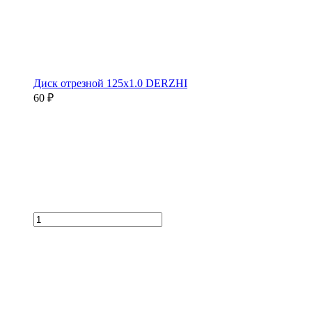
Диск отрезной 125х1.0 DERZHI
60 ₽