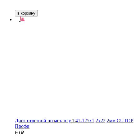
в корзину
Диск отрезной по металлу Т41-125х1,2х22,2мм CUTOP
Профи
60 ₽