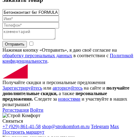
Отправить
Нажимая кнопку «Отправить», я даю своё согласие на
обработку персональных данных
в соответствии с
Политикой
конфиденциальности
.
Получайте скидки и персональные предложения
Зарегистрируйтесь
или
авторизуйтесь
на сайте и
получайте
дополнительные скидки,
а также
персональные
предложения.
Следите за
новостями
и участвуйте в наших
розыгрышах!
Регистрация
Войти
Связаться
+7 (929) 861-41-58
shop@stroikomfort-m.ru
Telegram
Max
Построить маршрут