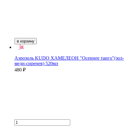
в корзину
Аэрозоль KUDO ХАМЕЛЕОН "Осеннее танго"(зол-
медн-сиренев) 520мл
480 ₽