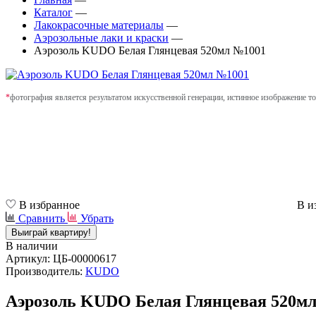
Каталог
—
Лакокрасочные материалы
—
Аэрозольные лаки и краски
—
Аэрозоль KUDO Белая Глянцевая 520мл №1001
*
фотография является результатом искусственной генерации, истинное изображение то
В избранное
В и
Сравнить
Убрать
Выиграй квартиру!
В наличии
Артикул: ЦБ-00000617
Производитель:
KUDO
Аэрозоль KUDO Белая Глянцевая 520м