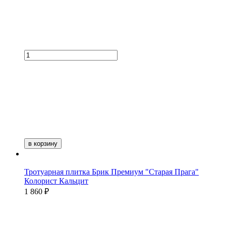
в корзину
Тротуарная плитка Брик Премиум "Старая Прага"
Колорист Кальцит
1 860 ₽