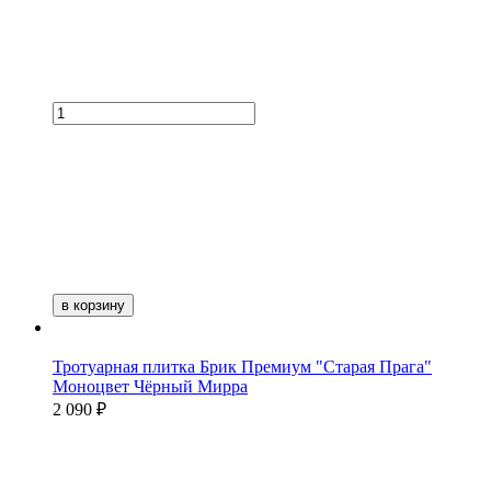
в корзину
Тротуарная плитка Брик Премиум "Старая Прага"
Моноцвет Чёрный Мирра
2 090 ₽