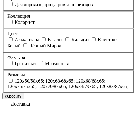
Для дорожек, тротуаров и пешеходов
Коллекция
Колорист
Цвет
Алькантара
Базальт
Кальцит
Кристалл
Белый
Чёрный Мирра
Фактура
Гранитная
Мраморная
Размеры
120х50/58х65; 120х68/68х65; 120х68/68х65;
120х75/75х65; 120х79/87х65; 120х83/79х65; 120х83/87х65;
сбросить
Доставка