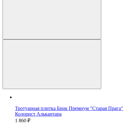
Тротуарная плитка Брик Премиум "Старая Прага"
Колорист Алькантара
1 860 ₽