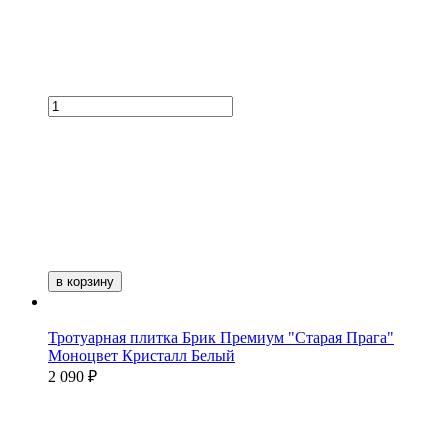
в корзину
Тротуарная плитка Брик Премиум "Старая Прага"
Моноцвет Кристалл Белый
2 090 ₽