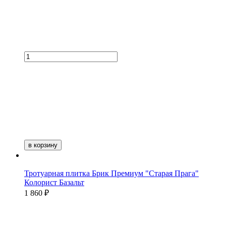
в корзину
Тротуарная плитка Брик Премиум "Старая Прага"
Колорист Базальт
1 860 ₽