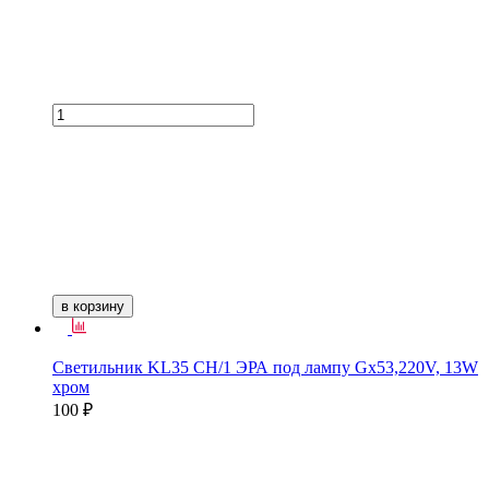
в корзину
Светильник KL35 CH/1 ЭРА под лампу Gx53,220V, 13W
хром
100 ₽