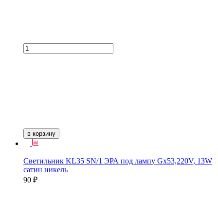
в корзину
Светильник KL35 SN/1 ЭРА под лампу Gx53,220V, 13W
сатин никель
90 ₽