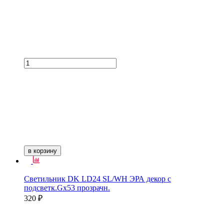
в корзину
Светильник DK LD24 SL/WH ЭРА декор с
подсветк.Gх53 прозрачн.
320 ₽