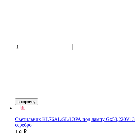
в корзину
Светильник KL76AL/SL/1ЭРА под лампу Gх53,220V13
серебро
155 ₽