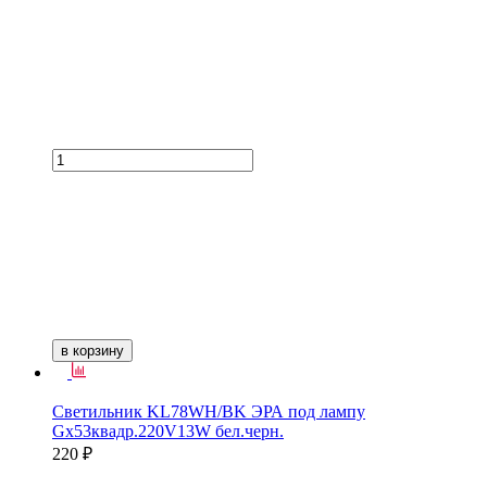
в корзину
Светильник KL78WH/BK ЭРА под лампу
Gх53квадр.220V13W бел.черн.
220 ₽