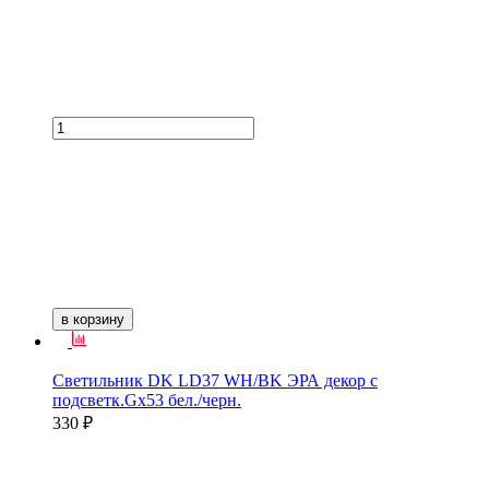
в корзину
Светильник DK LD37 WH/BK ЭРА декор с
подсветк.Gх53 бел./черн.
330 ₽