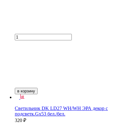
в корзину
Светильник DK LD27 WH/WH ЭРА декор с
подсветк.Gх53 бел./бел.
320 ₽