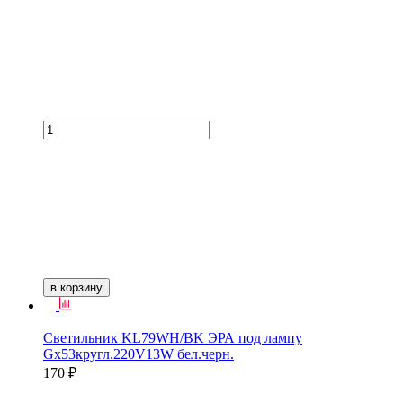
в корзину
Светильник KL79WH/BK ЭРА под лампу
Gх53кругл.220V13W бел.черн.
170 ₽