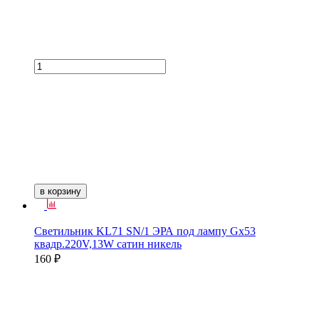
в корзину
Светильник KL71 SN/1 ЭРА под лампу Gx53
квадр.220V,13W сатин никель
160 ₽