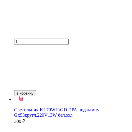
в корзину
Светильник KL79WH/GD ЭРА под лампу
Gх53кругл.220V13W бел.зол.
300 ₽