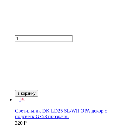
в корзину
Светильник DK LD25 SL/WH ЭРА декор с
подсветк.Gх53 прозрачн.
320 ₽