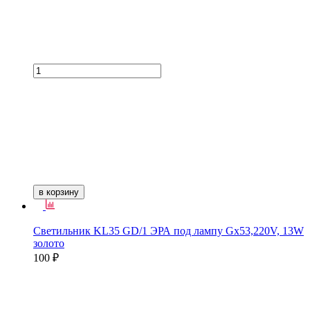
в корзину
Светильник KL35 GD/1 ЭРА под лампу Gx53,220V, 13W
золото
100 ₽