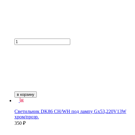
в корзину
Светильник DK86 CH/WH под лампу Gх53,220V13W
хром/прозр.
350 ₽