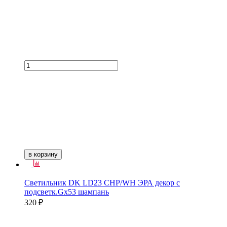
в корзину
Светильник DK LD23 CHP/WH ЭРА декор с
подсветк.Gх53 шампань
320 ₽