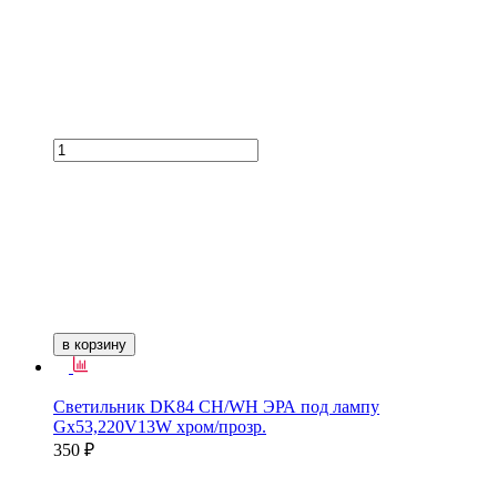
в корзину
Светильник DK84 CH/WH ЭРА под лампу
Gх53,220V13W хром/прозр.
350 ₽