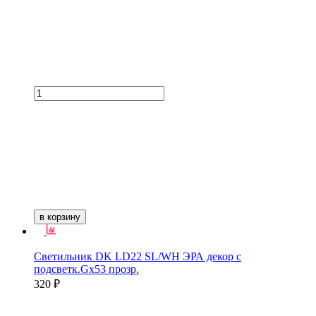
в корзину
Светильник DK LD22 SL/WH ЭРА декор с
подсветк.Gх53 прозр.
320 ₽