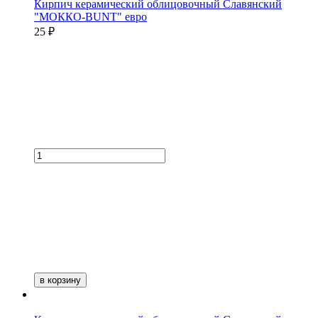
Кирпич керамический облицовочный Славянский
"МОККО-BUNT" евро
25 ₽
в корзину