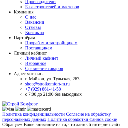
Производители
База строителей и мастеров
Компания
О нас
Вакансии
Отзывы
Контакты
Партнёрам
Прорабам и застройщикам
Поставщикам
Личный кабинет
Личный кабинет
Избранное
Сравнение товаров
Адрес магазина
г. Майкоп, ул. Тульская, 263
shop@stroikomfort-m.ru
+7 (929) 861-41-58
с 7:00 до 21:00 без выходных
Политика конфиденциальности
Согласие на обработку
персональных данных
Политика обработки файлов cookie
Обращаем Ваше внимание на то, что данный интернет-сайт