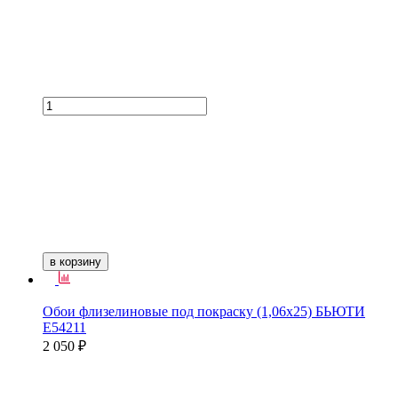
в корзину
Обои флизелиновые под покраску (1,06х25) БЬЮТИ
Е54211
2 050 ₽