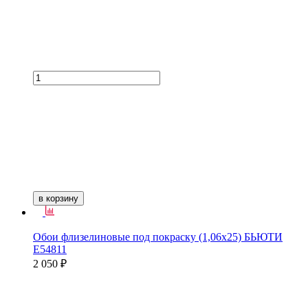
в корзину
Обои флизелиновые под покраску (1,06х25) БЬЮТИ
Е54811
2 050 ₽