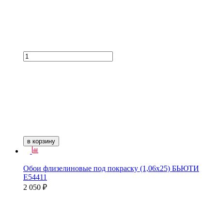
в корзину
Обои флизелиновые под покраску (1,06х25) БЬЮТИ
Е54411
2 050 ₽