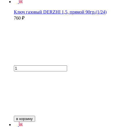
Ключ газовый DERZHI 1,5, прямой 90гр.(1/24)
760 ₽
в корзину