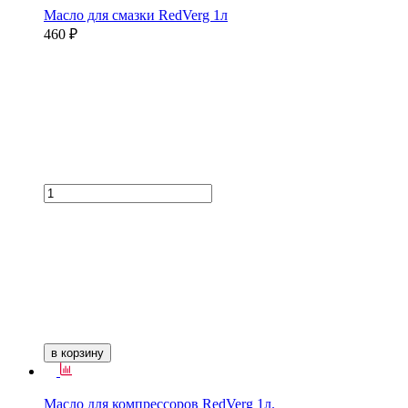
Масло для смазки RedVerg 1л
460 ₽
в корзину
Масло для компрессоров RedVerg 1л.