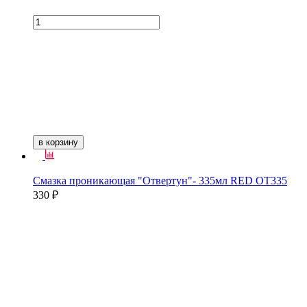
в корзину
Смазка проникающая "Отвертун"- 335мл RED ОТ335
330 ₽